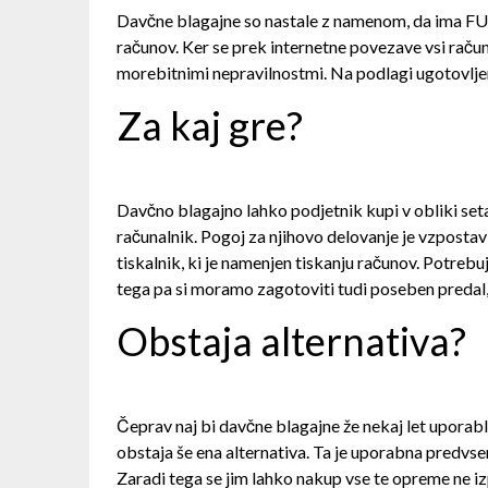
Davčne blagajne so nastale z namenom, da ima FURS
računov. Ker se prek internetne povezave vsi raču
morebitnimi nepravilnostmi. Na podlagi ugotovljen
Za kaj gre?
Davčno blagajno lahko podjetnik kupi v obliki seta
računalnik. Pogoj za njihovo delovanje je vzposta
tiskalnik, ki je namenjen tiskanju računov. Potreb
tega pa si moramo zagotoviti tudi poseben predal, 
Obstaja alternativa?
Čeprav naj bi davčne blagajne že nekaj let uporablja
obstaja še ena alternativa. Ta je uporabna predvsem
Zaradi tega se jim lahko nakup vse te opreme ne iz