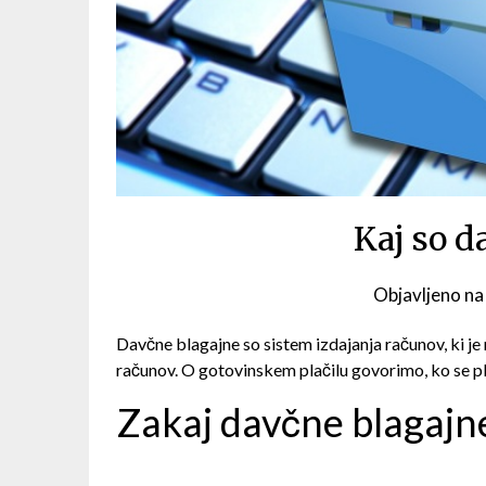
Kaj so d
Objavljeno n
Davčne blagajne so sistem izdajanja računov, ki j
računov. O gotovinskem plačilu govorimo, ko se plač
Zakaj davčne blagajn