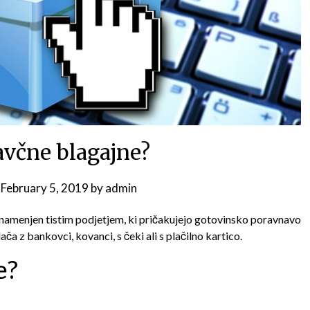
avčne blagajne?
a
February 5, 2019
by
admin
e namenjen tistim podjetjem, ki pričakujejo gotovinsko poravnavo
a z bankovci, kovanci, s čeki ali s plačilno kartico.
e?