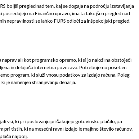
 boljši pregled nad tem, kaj se dogaja na področju izstavljanja
ni posredujejo na Finančno upravo, ima ta takojšen pregled nad
ih nepravilnosti se lahko FURS odloči za inšpekcijski pregled.
 naprav ali kot programsko opremo, ki si jo naloži na obstoječi
vljena in delujoča internetna povezava. Potrebujemo poseben
ujemo program, ki služi vnosu podatkov za izdajo računa. Poleg
ki je namenjen shranjevanju denarja.
li vsi, ki pri poslovanju pričakujejo gotovinsko plačilo, pa
 pri tistih, ki na mesečni ravni izdajo le majhno število računov.
plača najbolj.