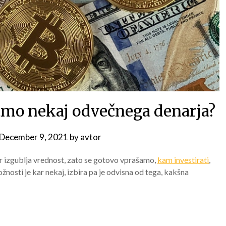
mamo nekaj odvečnega denarja?
December 9, 2021
by
avtor
er izgublja vrednost, zato se gotovo vprašamo,
kam investirati
,
osti je kar nekaj, izbira pa je odvisna od tega, kakšna