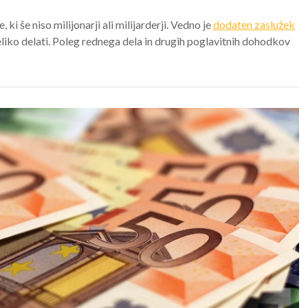
 ki še niso milijonarji ali milijarderji. Vedno je
dodaten zaslužek
eliko delati. Poleg rednega dela in drugih poglavitnih dohodkov