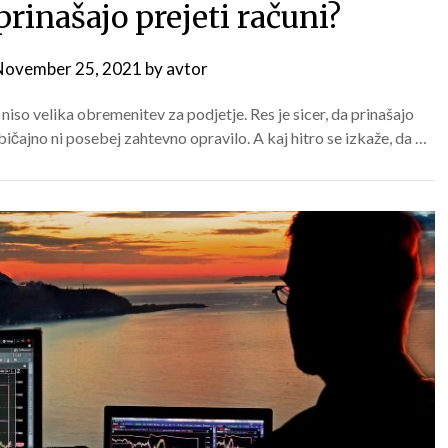
rinašajo prejeti računi?
November 25, 2021
by
avtor
niso velika obremenitev za podjetje. Res je sicer, da prinašajo
običajno ni posebej zahtevno opravilo. A kaj hitro se izkaže, da …