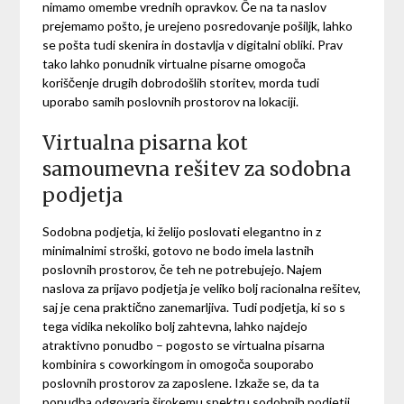
nimamo omembe vrednih opravkov. Če na ta naslov
prejemamo pošto, je urejeno posredovanje pošiljk, lahko
se pošta tudi skenira in dostavlja v digitalni obliki. Prav
tako lahko ponudnik virtualne pisarne omogoča
koriščenje drugih dobrodošlih storitev, morda tudi
uporabo samih poslovnih prostorov na lokaciji.
Virtualna pisarna kot
samoumevna rešitev za sodobna
podjetja
Sodobna podjetja, ki želijo poslovati elegantno in z
minimalnimi stroški, gotovo ne bodo imela lastnih
poslovnih prostorov, če teh ne potrebujejo. Najem
naslova za prijavo podjetja je veliko bolj racionalna rešitev,
saj je cena praktično zanemarljiva. Tudi podjetja, ki so s
tega vidika nekoliko bolj zahtevna, lahko najdejo
atraktivno ponudbo – pogosto se virtualna pisarna
kombinira s coworkingom in omogoča souporabo
poslovnih prostorov za zaposlene. Izkaže se, da ta
ponudba odgovarja širokemu spektru sodobnih podjetij,