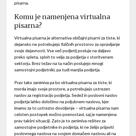
pisarna.
Komu je namenjena virtualna
pisarna?
Virtualna pisarna je alternativa običajni pisarni za tiste, ki
dejansko ne potrebujejo fizičnih prostorov za opravljanje
svoje dejavnosti. Vse več podjetij posluje na daljavo
preko spleta, sploh to velja za podjetja v storitvenem
sektorju. Brez težav na ta način poslujejo mnogi
samostojni podjetniki, pa tudi manjša podjetja.
Prav tako zanimiva pa bo virtualna pisarna za tiste, ki
morda imajo svoje prostore, a potrebujejo ustrezen
naslov za registracijo podjetja. Sedež in poslovni naslov
podjetja lahko določimo na poljubnem naslovu, kjer
imamo za to ustrezno dovoljenje – virtualna pisarna nam
celoten postopek močno poenostavi, saj je namenjena
prav takšni situaciji. Zato je to zanimiva rešitev za
samostojne podjetnike in podjetja, ki ne želijo prijaviti
poslovnega naslova na svojem domačem naslovu ali na