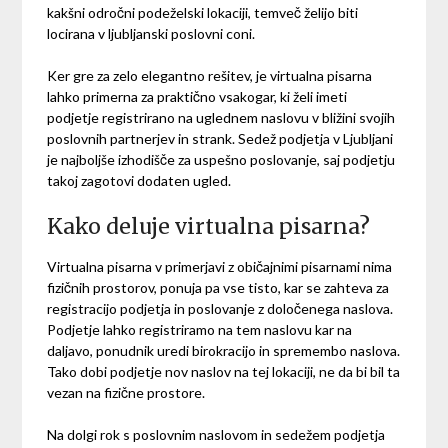
kakšni odročni podeželski lokaciji, temveč želijo biti
locirana v ljubljanski poslovni coni.
Ker gre za zelo elegantno rešitev, je virtualna pisarna
lahko primerna za praktično vsakogar, ki želi imeti
podjetje registrirano na uglednem naslovu v bližini svojih
poslovnih partnerjev in strank. Sedež podjetja v Ljubljani
je najboljše izhodišče za uspešno poslovanje, saj podjetju
takoj zagotovi dodaten ugled.
Kako deluje virtualna pisarna?
Virtualna pisarna v primerjavi z običajnimi pisarnami nima
fizičnih prostorov, ponuja pa vse tisto, kar se zahteva za
registracijo podjetja in poslovanje z določenega naslova.
Podjetje lahko registriramo na tem naslovu kar na
daljavo, ponudnik uredi birokracijo in spremembo naslova.
Tako dobi podjetje nov naslov na tej lokaciji, ne da bi bil ta
vezan na fizične prostore.
Na dolgi rok s poslovnim naslovom in sedežem podjetja