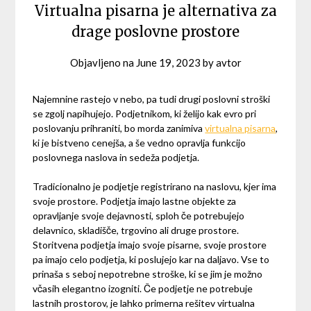
Virtualna pisarna je alternativa za
drage poslovne prostore
Objavljeno na
June 19, 2023
by
avtor
Najemnine rastejo v nebo, pa tudi drugi poslovni stroški
se zgolj napihujejo. Podjetnikom, ki želijo kak evro pri
poslovanju prihraniti, bo morda zanimiva
virtualna pisarna
,
ki je bistveno cenejša, a še vedno opravlja funkcijo
poslovnega naslova in sedeža podjetja.
Tradicionalno je podjetje registrirano na naslovu, kjer ima
svoje prostore. Podjetja imajo lastne objekte za
opravljanje svoje dejavnosti, sploh če potrebujejo
delavnico, skladišče, trgovino ali druge prostore.
Storitvena podjetja imajo svoje pisarne, svoje prostore
pa imajo celo podjetja, ki poslujejo kar na daljavo. Vse to
prinaša s seboj nepotrebne stroške, ki se jim je možno
včasih elegantno izogniti. Če podjetje ne potrebuje
lastnih prostorov, je lahko primerna rešitev virtualna